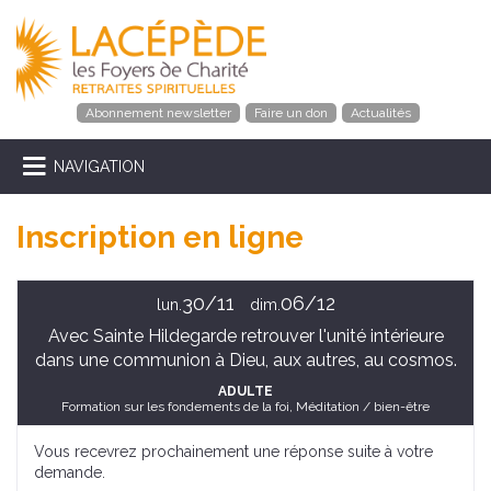
Abonnement newsletter
Faire un don
Actualités
NAVIGATION
Inscription en ligne
30/11
06/12
lun.
dim.
Avec Sainte Hildegarde retrouver l'unité intérieure
dans une communion à Dieu, aux autres, au cosmos.
ADULTE
Formation sur les fondements de la foi, Méditation / bien-être
Vous recevrez prochainement une réponse suite à votre
demande.