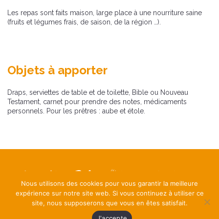
Les repas sont faits maison, large place à une nourriture saine
(fruits et légumes frais, de saison, de la région …).
Objets à apporter
Draps, serviettes de table et de toilette, Bible ou Nouveau
Testament, carnet pour prendre des notes, médicaments
personnels. Pour les prêtres : aube et étole.
Nous utilisons des cookies pour vous garantir la meilleure
Mentions légales
expérience sur notre site web. Si vous continuez à utiliser ce
Contact
site, nous supposerons que vous en êtes satisfait.
Ritrit
J'accepte