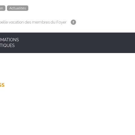
on
Actualités
belle vocation des membres du Foyer
RMATIONS
TIQUES
SS