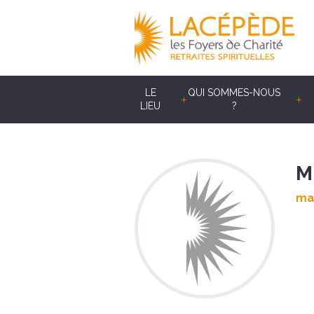
LE
QUI SOMMES-NOUS
LIEU
?
M
mar