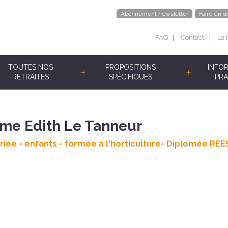
Abonnement newsletter
Faire un d
FAQ
Contact
La 
TOUTES NOS
PROPOSITIONS
INFO
RETRAITES
SPÉCIFIQUES
PRA
me Edith Le Tanneur
iée - enfants - formée à l'horticulture- Diplomée REE