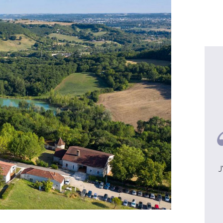
Véronique, 41 ans
J'avais besoin de revisiter les
J
fondamentaux de la foi chrétienne
voir la video