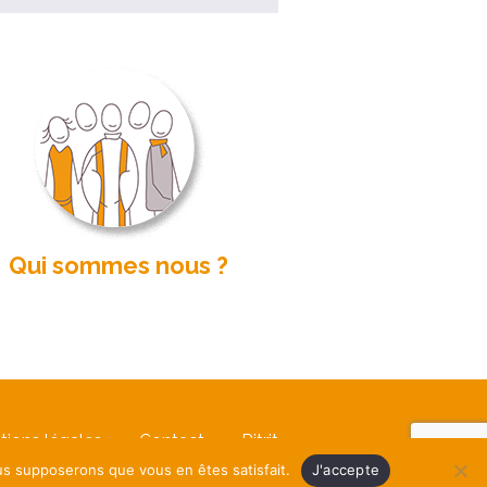
Qui sommes nous ?
tions légales
Contact
Ritrit
ous supposerons que vous en êtes satisfait.
J'accepte