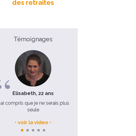
des retraites
Témoignages
Elisabeth, 22 ans
Père Antoine, 47 ans
'ai compris que je ne serais plus
Donner du temps à Dieu... 
seule
qu'il nous fasse du bien
voir la video
voir la video